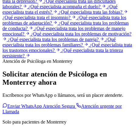
trata la depresión?
¿Qué especialista trata las dificultades
laborales?
¿Qué especialista acompaña el duelo?
¿Qué
especialista trata el estrés?
¿Qué especialista trata las fobias?
¿Qué especialista trata el insomnio?
¿Qué especialista trata los
problemas de adaptación?
¿Qué especialista trata los problemas
de conducta?
¿Qué especialista trata los problemas de manejo
emocional?
¿Qué especialista trata los problemas de motivación?
¿Qué especialista trata los problemas de pareja?
¿Qué
especialista trata los problemas familiares?
¿Qué especialista trata
los trastornos emocionales?
¿Qué especialista trata la tristeza
persistente?
Atención de Psicóloga en Monterrey
Solicitar atención de Psicóloga en
Monterrey ahora
Escríbenos por WhatsApp o llámanos, será un placer atenderte.
Enviar WhatsApp Atención Segura
Atención urgente por
Llamada
Solo para pacientes de Monterrey