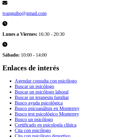
ivanguibo@gmail.com
Lunes a Viernes:
16:30 - 20:30
Sábado:
10:00 - 14:00
Enlaces de interés
Agendar consulta con psicólogo
Buscar un psicólogo
Buscar un psicólogo laboral
Buscar un terapeuta familiar
Busco ayuda psicológica
Busco psicoanálisis en Monterrey
Busco test psicológico Monterrey
Busco un psicólogo
Certificado en psicología clínica
Cita con psicólogo
Cita con psicólogo deportivo