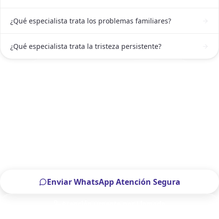
¿Qué especialista trata los problemas familiares?
¿Qué especialista trata la tristeza persistente?
ATENCIÓN DE PSICÓLOGA EN MONTERREY
Solicitar atención de Psicóloga en
Monterrey ahora
Escríbenos por WhatsApp o llámanos, será un placer
atenderte.
Enviar WhatsApp Atención Segura
Atención urgente por Llamada