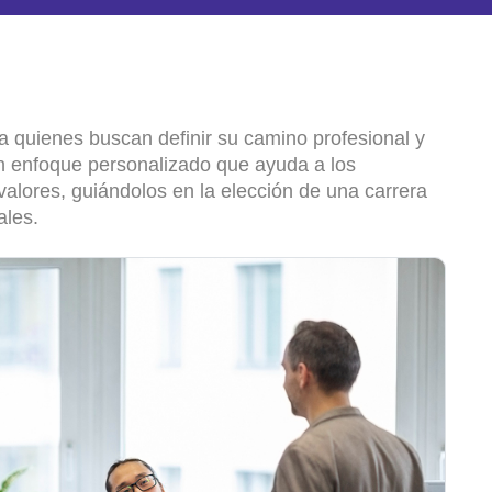
a
quienes
buscan
definir
su
camino
profesional
y
n
enfoque
personalizado
que
ayuda
a
los
valores
,
guiándolos
en
la
elección
de
una
carrera
ales
.