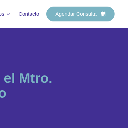
os
Contacto
Agendar Consulta
e
l
M
t
r
o
.
o