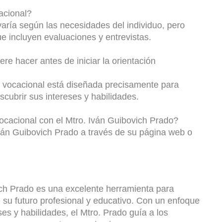
acional
?
varía
según
las
necesidades
del
individuo
,
pero
ue
incluyen
evaluaciones
y
entrevistas
.
iere
hacer
antes
de
iniciar
la
orientación
vocacional
está
diseñada
precisamente
para
scubrir
sus
intereses
y
habilidades
.
ocacional
con
el
Mtro
.
Iván
Guibovich
Prado
?
ván
Guibovich
Prado
a
través
de
su
página
web
o
ch
Prado
es
una
excelente
herramienta
para
e
su
futuro
profesional
y
educativo
.
Con
un
enfoque
ses
y
habilidades
,
el
Mtro
.
Prado
guía
a
los