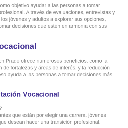
como
objetivo
ayudar
a
las
personas
a
tomar
profesional
.
A
través
de
evaluaciones
,
entrevistas
y
los
jóvenes
y
adultos
a
explorar
sus
opciones
,
tomar
decisiones
que
estén
en
armonía
con
sus
o
c
a
c
i
o
n
a
l
ch
Prado
ofrece
numerosos
beneficios
,
como
la
n
de
fortalezas
y
áreas
de
interés
,
y
la
reducción
eso
ayuda
a
las
personas
a
tomar
decisiones
más
n
t
a
c
i
ó
n
V
o
c
a
c
i
o
n
a
l
?
antes
que
están
por
elegir
una
carrera
,
jóvenes
que
desean
hacer
una
transición
profesional
.