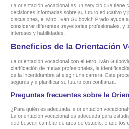
La
orientación
vocacional
es
un
servicio
que
tiene
decisiones
informadas
sobre
su
futuro
educativo
y
discusiones
,
el
Mtro
.
Iván
Guibovich
Prado
ayuda
a
considerar
diferentes
trayectorias
profesionales
,
y
intereses
y
habilidades
.
B
e
n
e
f
i
c
i
o
s
d
e
l
a
O
r
i
e
n
t
a
c
i
ó
n
V
La
orientación
vocacional
con
el
Mtro
.
Iván
Guibovi
clarificación
de
metas
profesionales
,
la
identificació
de
la
incertidumbre
al
elegir
una
carrera
.
Este
proc
seguras
y
a
planificar
su
futuro
con
confianza
.
P
r
e
g
u
n
t
a
s
f
r
e
c
u
e
n
t
e
s
s
o
b
r
e
l
a
O
r
i
e
¿
Para
quién
es
adecuada
la
orientación
vocacional
La
orientación
vocacional
es
adecuada
para
estudi
que
buscan
cambiar
de
área
de
estudio
,
o
adultos