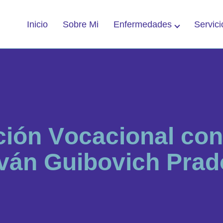
Enfermedades
Servici
Inicio
Sobre Mi
c
i
ó
n
V
o
c
a
c
i
o
n
a
l
c
o
n
v
á
n
G
u
i
b
o
v
i
c
h
P
r
a
d