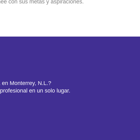
nee
con
sus
metas
y
aspiraciones
.
 en Monterrey, N.L.?
profesional en un solo lugar.