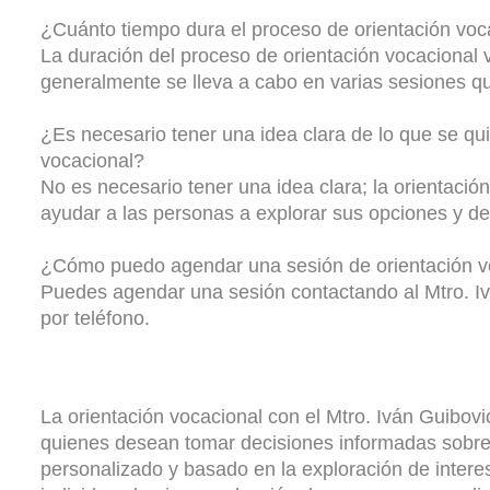
¿
Cuánto
tiempo
dura
el
proceso
de
orientación
voc
La
duración
del
proceso
de
orientación
vocacional
generalmente
se
lleva
a
cabo
en
varias
sesiones
q
¿
Es
necesario
tener
una
idea
clara
de
lo
que
se
qu
vocacional
?
No
es
necesario
tener
una
idea
clara
;
la
orientación
ayudar
a
las
personas
a
explorar
sus
opciones
y
de
¿
Cómo
puedo
agendar
una
sesión
de
orientación
v
Puedes
agendar
una
sesión
contactando
al
Mtro
.
I
por
teléfono
.
La
orientación
vocacional
con
el
Mtro
.
Iván
Guibovi
quienes
desean
tomar
decisiones
informadas
sobr
personalizado
y
basado
en
la
exploración
de
intere