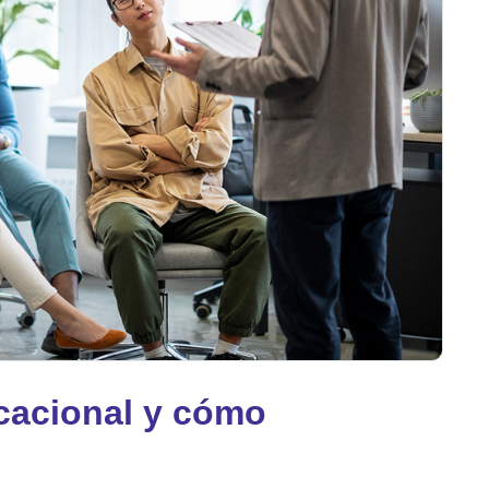
c
a
c
i
o
n
a
l
y
c
ó
m
o