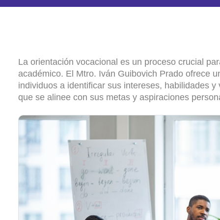
La
orientación
vocacional
es
un
proceso
crucial
par
académico
.
El
Mtro
.
Iván
Guibovich
Prado
ofrece
u
individuos
a
identificar
sus
intereses
,
habilidades
y
que
se
alinee
con
sus
metas
y
aspiraciones
person