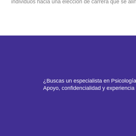
individuos
hacia
una
elección
de
carrera
que
se
ali
¿Buscas un especialista en Psicología
Apoyo, confidencialidad y experiencia 