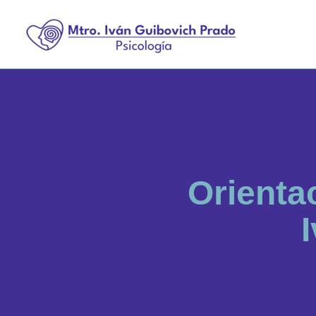
O
r
i
e
n
t
a
I