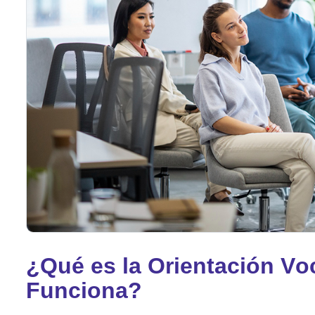
¿
Q
u
é
e
s
l
a
O
r
i
e
n
t
a
c
i
ó
n
V
o
F
u
n
c
i
o
n
a
?