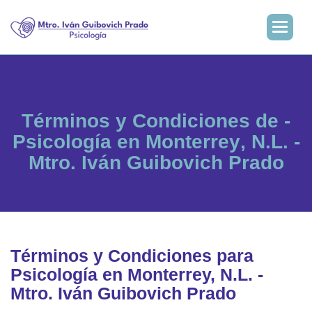
T
é
r
m
i
n
o
s
y
C
o
n
d
i
c
i
o
n
e
s
d
e
-
P
s
i
c
o
l
o
g
í
a
e
n
M
o
n
t
e
r
r
e
y
,
N
.
L
.
-
M
t
r
o
.
I
v
á
n
G
u
i
b
o
v
i
c
h
P
r
a
d
o
Términos y Condiciones para
Psicología en Monterrey, N.L. -
Mtro. Iván Guibovich Prado