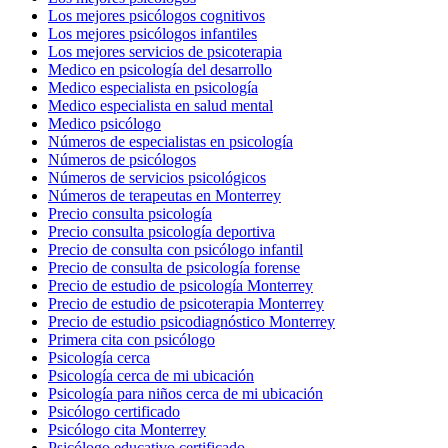
Los mejores psicólogos cognitivos
Los mejores psicólogos infantiles
Los mejores servicios de psicoterapia
Medico en psicología del desarrollo
Medico especialista en psicología
Medico especialista en salud mental
Medico psicólogo
Números de especialistas en psicología
Números de psicólogos
Números de servicios psicológicos
Números de terapeutas en Monterrey
Precio consulta psicología
Precio consulta psicología deportiva
Precio de consulta con psicólogo infantil
Precio de consulta de psicología forense
Precio de estudio de psicología Monterrey
Precio de estudio de psicoterapia Monterrey
Precio de estudio psicodiagnóstico Monterrey
Primera cita con psicólogo
Psicología cerca
Psicología cerca de mi ubicación
Psicología para niños cerca de mi ubicación
Psicólogo certificado
Psicólogo cita Monterrey
Psicólogo educativo certificado