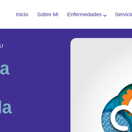
Enfermedades
Servici
Inicio
Sobre Mi
TU
a
l
a