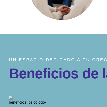
UN ESPACIO DEDICADO A TU CRE
B
e
n
e
f
i
c
i
o
s
d
e
l