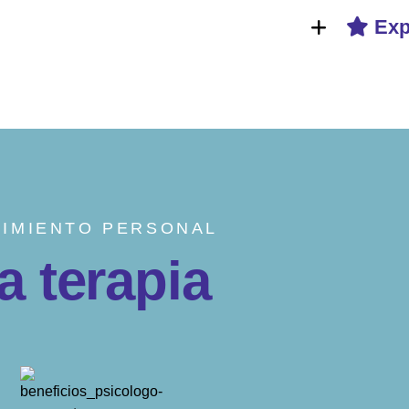
Exp
CIMIENTO PERSONAL
a
t
e
r
a
p
i
a