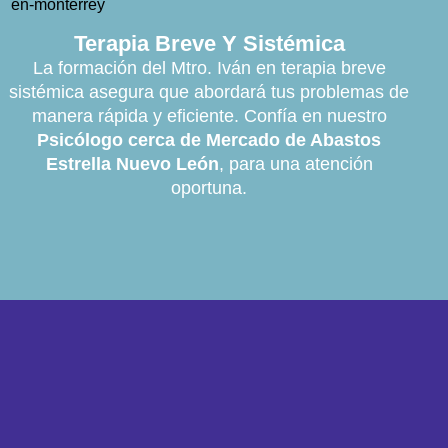
Terapia Breve Y Sistémica
La formación del Mtro. Iván en terapia breve
sistémica asegura que abordará tus problemas de
manera rápida y eficiente. Confía en nuestro
Psicólogo cerca de Mercado de Abastos
Estrella Nuevo León
, para una atención
oportuna.