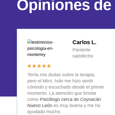
O
p
i
n
i
o
n
e
s
d
e
Sofía T.
Paciente
satisfecho
Decidí buscar a un
Psicólogo cerca
de Mercado de Abastos Estrella
Nuevo León
y encontré al Mtro. Iván.
Su forma de trabajar es efectiva y he
notado cambios positivos en mi vida.
Es un especialista muy preparado.