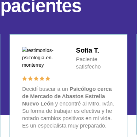
p
a
c
i
e
n
t
e
s
Javier D.
Paciente
satisfecho
El enfoque del Mtro. Iván es único. Lo
considero el mejor
Psicólogo cerca
de Del Norte Nuevo León
. Su apoyo
ha sido fundamental para superar mis
dificultades y miedos.