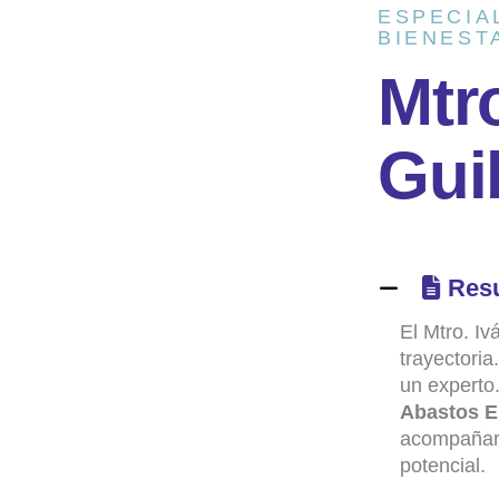
ESPECIA
BIENEST
M
t
r
G
u
i
Res
El Mtro. Iv
trayectori
un expert
Abastos E
acompañart
potencial.