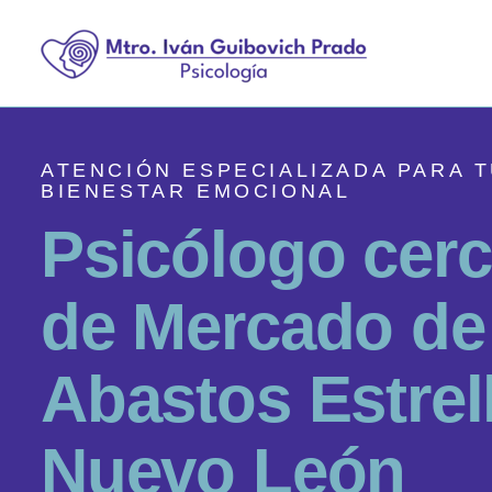
ATENCIÓN ESPECIALIZADA PARA 
BIENESTAR EMOCIONAL
P
s
i
c
ó
l
o
g
o
c
e
r
c
d
e
M
e
r
c
a
d
o
d
e
A
b
a
s
t
o
s
E
s
t
r
e
l
N
u
e
v
o
L
e
ó
n