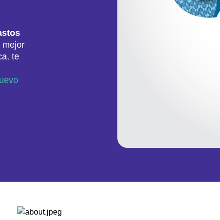
astos
u mejor
a, te
Nuevo