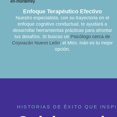
Enfoque Terapéutico Efectivo
Nuestro especialista, con su trayectoria en el
enfoque cognitivo conductual, te ayudará a
desarrollar herramientas prácticas para afrontar
tus desafíos. Si buscas un
Psicólogo cerca de
Coyoacán Nuevo León
, el Mtro. Iván es tu mejor
opción.
HISTORIAS DE ÉXITO QUE INSP