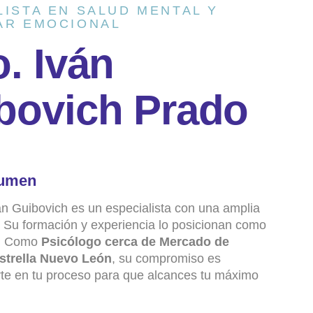
LISTA EN SALUD MENTAL Y
AR EMOCIONAL
o
.
I
v
á
n
b
o
v
i
c
h
P
r
a
d
o
umen
án Guibovich es un especialista con una amplia
a. Su formación y experiencia lo posicionan como
o. Como
Psicólogo cerca de Mercado de
strella Nuevo León
, su compromiso es
e en tu proceso para que alcances tu máximo