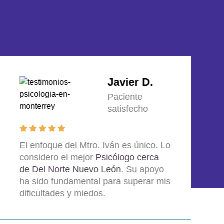
Estefanía R.
Paciente
satisfecho
La ayuda que recibí con el Mtro. Iván
ha cambiado mi vida. Su enfoque
como
Psicólogo en Monterrey Nuevo
León
es muy profesional, lo
recomiendo ampliamente. ¡Gracias
por todo!