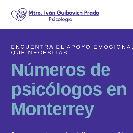
ENCUENTRA EL APOYO EMOCIONA
QUE NECESITAS
N
ú
m
e
r
o
s
d
e
p
s
i
c
ó
l
o
g
o
s
e
n
M
o
n
t
e
r
r
e
y