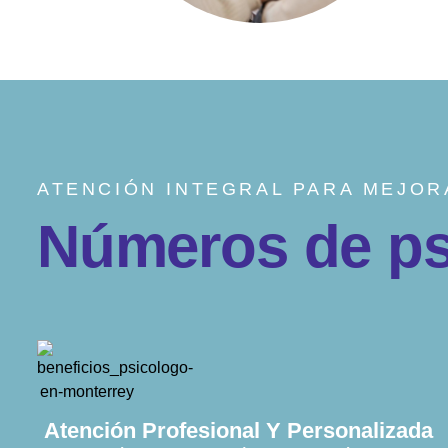
ATENCIÓN INTEGRAL PARA MEJOR
N
ú
m
e
r
o
s
d
e
p
Atención Profesional Y Personalizada