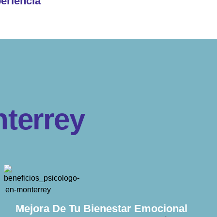
eriencia
n
t
e
r
r
e
y
Mejora De Tu Bienestar Emocional