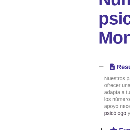
p
s
i
M
o
Res
Nuestros p
ofrecer un
adapta a t
los número
apoyo nece
psicólogo
y