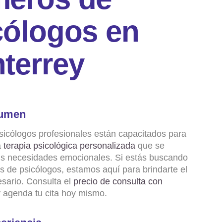
c
ó
l
o
g
o
s
e
n
n
t
e
r
r
e
y
umen
sicólogos profesionales están capacitados para
a
terapia psicológica personalizada
que se
us necesidades emocionales. Si estás buscando
s de psicólogos, estamos aquí para brindarte el
sario. Consulta el
precio de consulta con
 agenda tu cita hoy mismo.