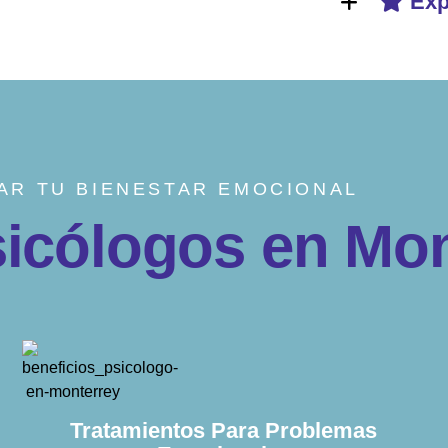
Exp
AR TU BIENESTAR EMOCIONAL
s
i
c
ó
l
o
g
o
s
e
n
M
o
Tratamientos Para Problemas