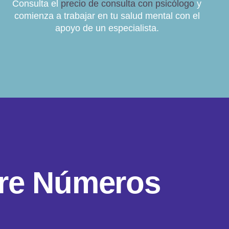
Consulta el
precio de consulta con psicólogo
y
comienza a trabajar en tu salud mental con el
apoyo de un especialista.
r
e
N
ú
m
e
r
o
s