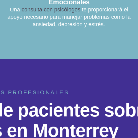
Emocionales
Una
consulta con psicólogos
te proporcionará el
apoyo necesario para manejar problemas como la
ansiedad, depresión y estrés.
OS PROFESIONALES
d
e
p
a
c
i
e
n
t
e
s
s
o
b
s
e
n
M
o
n
t
e
r
r
e
y