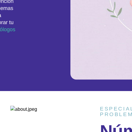
ención
blemas
a
rar tu
cólogos
ESPECIA
PROBLEM
N
ú