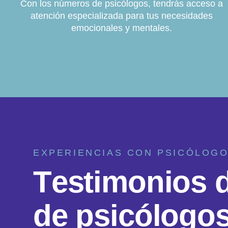
Con los números de psicólogos, tendrás acceso a
atención especializada para tus necesidades
emocionales y mentales.
EXPERIENCIAS CON PSICÓLOG
T
e
s
t
i
m
o
n
i
o
s
d
e
p
s
i
c
ó
l
o
g
o