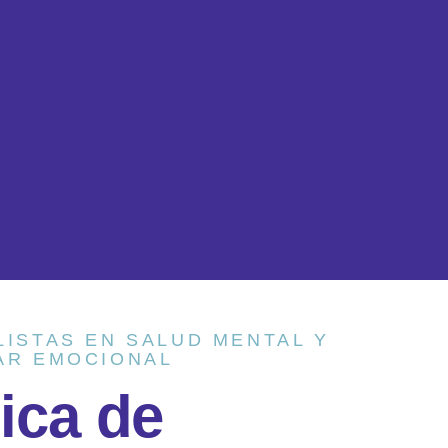
LISTAS EN SALUD MENTAL Y
AR EMOCIONAL
n
i
c
a
d
e