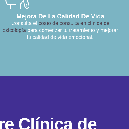
Mejora De La Calidad De Vida
Consulta el
costo de consulta en clínica de
psicología
para comenzar tu tratamiento y mejorar
tu calidad de vida emocional.
r
e
C
l
í
n
i
c
a
d
e