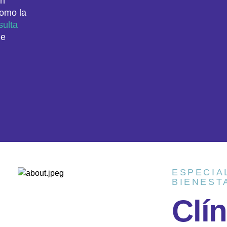
ón
como la
sulta
ue
ESPECIA
BIENEST
C
l
í