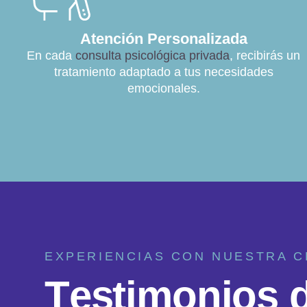
Atención Personalizada
En cada
consulta psicológica privada
, recibirás un
tratamiento adaptado a tus necesidades
emocionales.
EXPERIENCIAS CON NUESTRA C
T
e
s
t
i
m
o
n
i
o
s