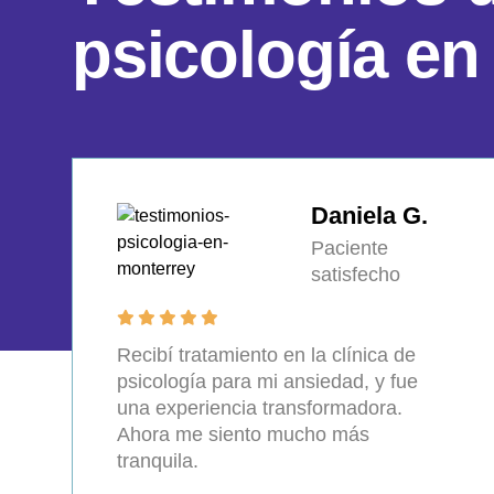
p
s
i
c
o
l
o
g
í
a
e
n
Daniela G.
Paciente
satisfecho
Recibí tratamiento en la clínica de
psicología para mi ansiedad, y fue
una experiencia transformadora.
Ahora me siento mucho más
tranquila.