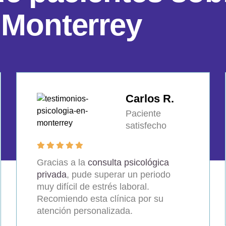
M
o
n
t
e
r
r
e
y
Carlos R.
Paciente
satisfecho
Gracias a la
consulta psicológica
privada
, pude superar un periodo
muy difícil de estrés laboral.
Recomiendo esta clínica por su
atención personalizada.