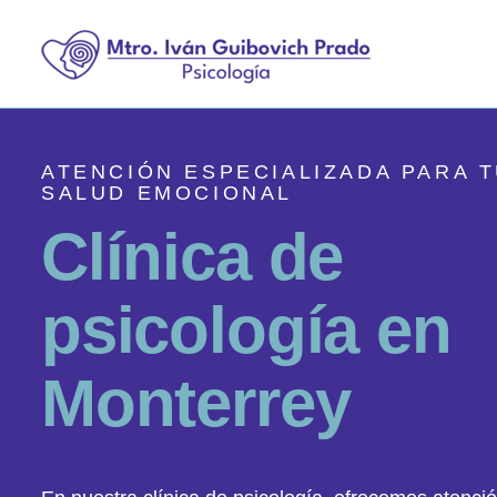
ATENCIÓN ESPECIALIZADA PARA 
SALUD EMOCIONAL
C
l
í
n
i
c
a
d
e
p
s
i
c
o
l
o
g
í
a
e
n
M
o
n
t
e
r
r
e
y