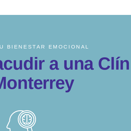
TU BIENESTAR EMOCIONAL
a
c
u
d
i
r
a
u
n
a
C
l
í
n
M
o
n
t
e
r
r
e
y