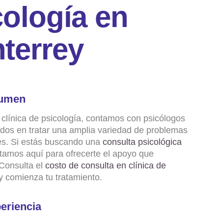
c
o
l
o
g
í
a
e
n
n
t
e
r
r
e
y
umen
 clínica de psicología, contamos con psicólogos
ados en tratar una amplia variedad de problemas
s. Si estás buscando una
consulta psicológica
stamos aquí para ofrecerte el apoyo que
 Consulta el
costo de consulta en clínica de
y comienza tu tratamiento.
eriencia