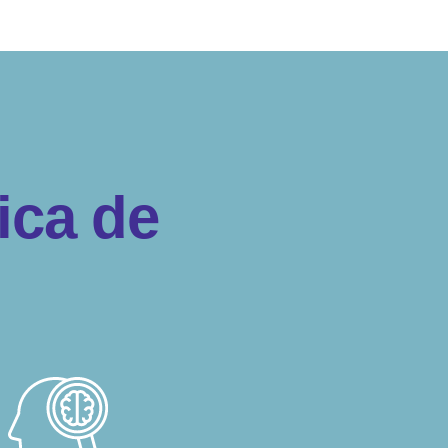
i
c
a
d
e