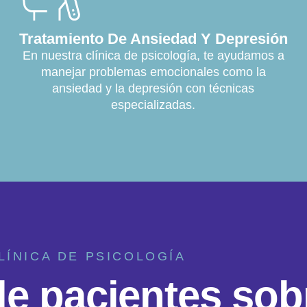
Tratamiento De Ansiedad Y Depresión
En nuestra clínica de psicología, te ayudamos a
manejar problemas emocionales como la
ansiedad y la depresión con técnicas
especializadas.
LÍNICA DE PSICOLOGÍA
d
e
p
a
c
i
e
n
t
e
s
s
o
b