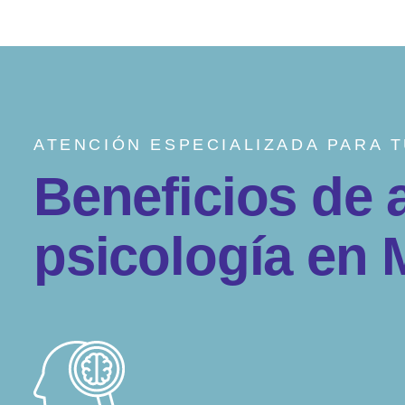
ATENCIÓN ESPECIALIZADA PARA 
B
e
n
e
f
i
c
i
o
s
d
e
p
s
i
c
o
l
o
g
í
a
e
n