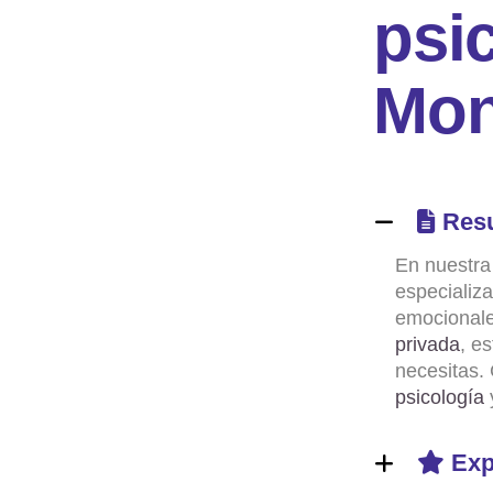
p
s
i
M
o
Res
En nuestra
especializ
emocionale
privada
, e
necesitas.
psicología
Exp