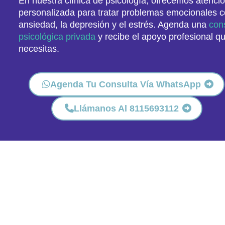
En nuestra clínica de psicología, ofrecemos atenci
personalizada para tratar problemas emocionales 
ansiedad, la depresión y el estrés. Agenda una
con
psicológica privada
y recibe el apoyo profesional q
necesitas.
Agenda Tu Consulta Vía WhatsApp
Llámanos Al 8115693112