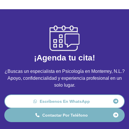
¡
A
g
e
n
d
a
t
u
c
i
t
a
!
¿Buscas un especialista en Psicología en Monterrey, N.L.?
Apoyo, confidencialidad y experiencia profesional en un
solo lugar.
Escríbenos En WhatsApp
Contactar Por Teléfono