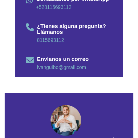
+528115693112
¿Tienes alguna pregunta?
Llámanos
8115693112
Envíanos un correo
ivanguibo@gmail.com