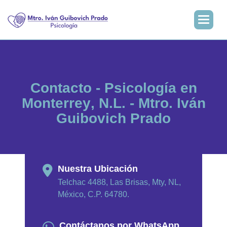
C
o
n
t
a
c
t
o
-
P
s
i
c
o
l
o
g
í
a
e
n
M
o
n
t
e
r
r
e
y
,
N
.
L
.
-
M
t
r
o
.
I
v
á
n
G
u
i
b
o
v
i
c
h
P
r
a
d
o
Nuestra Ubicación
Telchac 4488, Las Brisas, Mty, NL,
México, C.P. 64780.
Contáctanos por WhatsApp