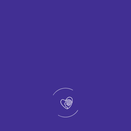
¿Cómo influye el nivel de estrés en los
12
problemas de conducta en jóvenes?
¿Puede el estrés llevar a una dependencia
13
emocional?
¿Cómo saber si mi fatiga es estrés o burnout?
14
¿Por qué el estrés genera problemas de
15
motivación?
¿Cómo resolver los conflictos personales
16
derivados del estrés acumulado?
¿Qué es la tristeza persistente vinculada al
17