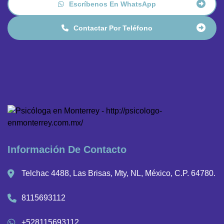
Escríbenos En WhatsApp
Contactar Por Teléfono
Información De Contacto
Telchac 4488, Las Brisas, Mty, NL, México, C.P. 64780.
8115693112
+528115693112