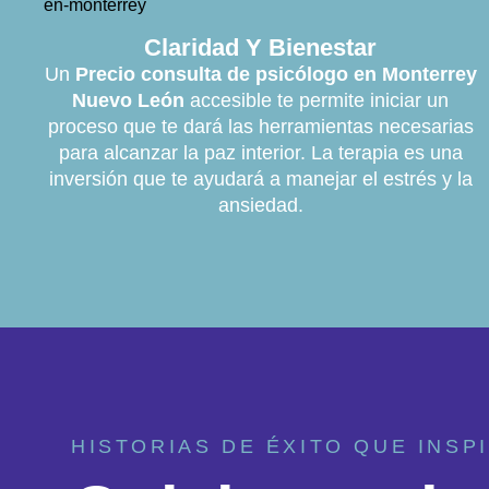
Claridad Y Bienestar
Un
Precio consulta de psicólogo en Monterrey
Nuevo León
accesible te permite iniciar un
proceso que te dará las herramientas necesarias
para alcanzar la paz interior. La terapia es una
inversión que te ayudará a manejar el estrés y la
ansiedad.
HISTORIAS DE ÉXITO QUE INSP