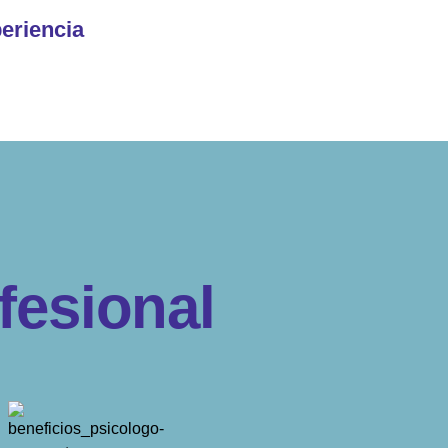
eriencia
f
e
s
i
o
n
a
l