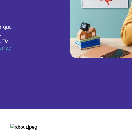
n
que
e
. Te
errey