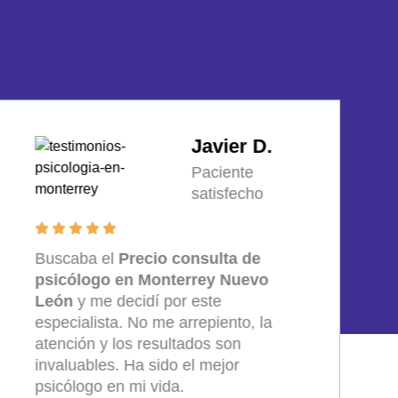
Ana G.
Paciente
satisfecho
El precio era lo que me detenía, pero
el
costo de psicólogo en Monterrey
Nuevo León
fue muy accesible y la
terapia superó mis expectativas. Lo
recomiendo ampliamente.