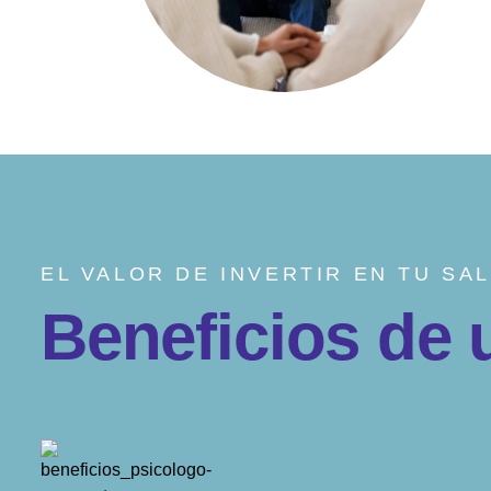
EL VALOR DE INVERTIR EN TU SA
B
e
n
e
f
i
c
i
o
s
d
e