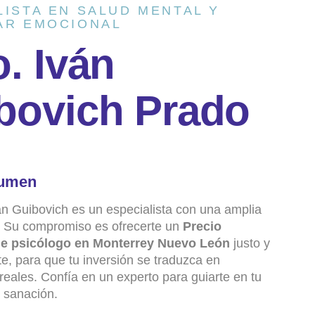
LISTA EN SALUD MENTAL Y
AR EMOCIONAL
o
.
I
v
á
n
b
o
v
i
c
h
P
r
a
d
o
umen
án Guibovich es un especialista con una amplia
a. Su compromiso es ofrecerte un
Precio
de psicólogo en Monterrey Nuevo León
justo y
e, para que tu inversión se traduzca en
reales. Confía en un experto para guiarte en tu
 sanación.