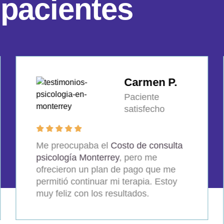
p
a
c
i
e
n
t
e
s
Javier D.
Paciente
satisfecho
Buscaba el
Precio consulta de
psicólogo en Monterrey Nuevo
León
y me decidí por este
especialista. No me arrepiento, la
atención y los resultados son
invaluables. Ha sido el mejor
psicólogo en mi vida.