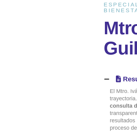
ESPECIA
BIENEST
M
t
r
G
u
i
Res
El Mtro. Iv
trayectori
consulta 
transparent
resultados 
proceso de