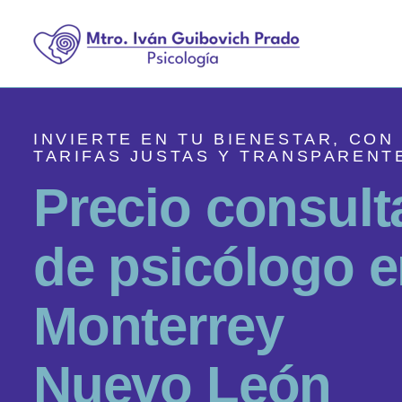
INVIERTE EN TU BIENESTAR, CON
TARIFAS JUSTAS Y TRANSPARENT
P
r
e
c
i
o
c
o
n
s
u
l
t
d
e
p
s
i
c
ó
l
o
g
o
e
M
o
n
t
e
r
r
e
y
N
u
e
v
o
L
e
ó
n